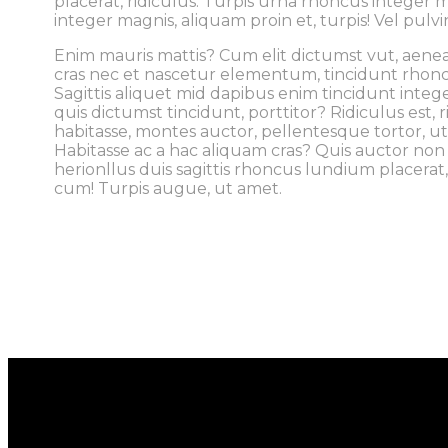
placerat, ridiculus. Turpis urna rhoncus integer m
integer magnis, aliquam proin et, turpis! Vel pulv
Enim mauris mattis? Cum elit dictumst vut, aenean 
cras nec et nascetur elementum, tincidunt rhon
Sagittis aliquet mid dapibus enim tincidunt integ
quis dictumst tincidunt, porttitor? Ridiculus est, ri
habitasse, montes auctor, pellentesque tortor, u
Habitasse ac a hac aliquam cras? Quis auctor no
herionllus duis sagittis rhoncus lundium placera
cum! Turpis augue, ut amet.