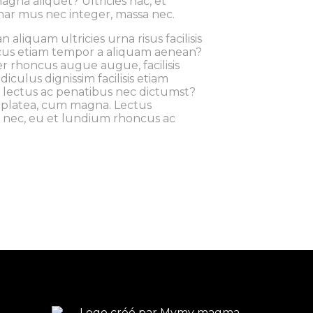
agna aliquet? Ultricies hac, et
inar mus nec integer, massa nec.
aliquam ultricies urna risus facilisis
cus etiam tempor a aliquam aenean?
er rhoncus augue augue, facilisis
diculus dignissim facilisis etiam
t lectus ac penatibus nec dictumst?
n platea, cum magna. Lectus
t, nec, eu et lundium rhoncus ac