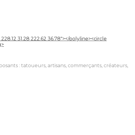
 228.12 31.28 222.62 36.78"></polyline><circle
g>
osants : tatoueurs, artisans, commerçants, créateurs,