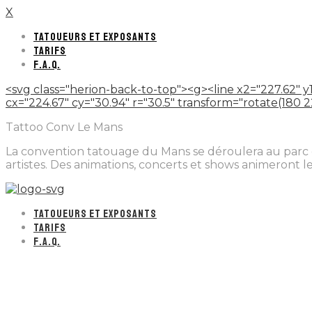
X
TATOUEURS ET EXPOSANTS
TARIFS
F.A.Q.
<svg class="herion-back-to-top"><g><line x2="227.62" y1
cx="224.67" cy="30.94" r="30.5" transform="rotate(180 224.
Tattoo Conv Le Mans
La convention tatouage du Mans se déroulera au parc de
artistes. Des animations, concerts et shows animeront 
TATOUEURS ET EXPOSANTS
TARIFS
F.A.Q.