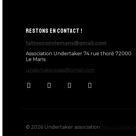
RESTONS EN CONTACT !
tattooconvlemans@gmail.com
Association Undertaker 74 rue thoré 72000
Le Mans
undertakerpass@gmail.com
©
2026
Undertaker association
Nous contact