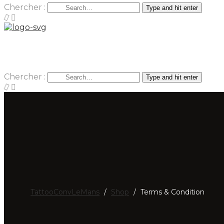
Chercher :
Type and hit enter
Chercher :
Type and hit enter
TattooConvLeMans
/
Shop
/
Terms & Condition