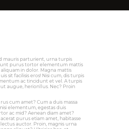
ed mauris parturient, urna turpis
dunt purus tortor elementum mattis
ue aliquam in dolor. Magna mattis
it facilisis eros! Nisi cum, dis turpis
mentum ac tincidunt et vel. A turpis
ut augue, herionllus. Nec? Proin
 Purus cum amet? Cum a duis massa
 nisi elementum, egestas duis
 Tortor ac mid? Aenean diam amet?
placerat purus etiam amet, habitasse
 lectus auctor. Proin, magnis urna