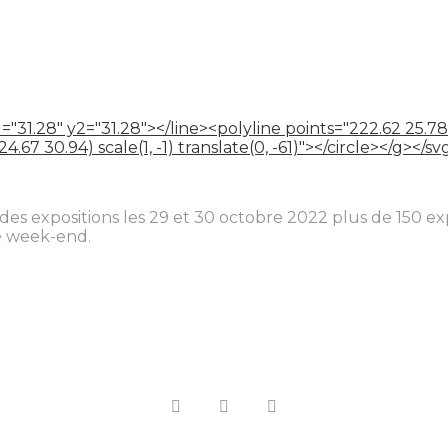
="31.28" y2="31.28"></line><polyline points="222.62 25.78
67 30.94) scale(1, -1) translate(0, -61)"></circle></g></sv
s expositions les 29 et 30 octobre 2022 plus de 150 exp
le week-end.