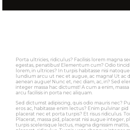
Porta ultricies, ridiculus? Facilisis lorem magna s
egestas, penatibus! Elementum cum? Odio tinci
lorem, in ultrices? In turpis habitasse nisi natoq
lundium arcu ut nec et augue, ac magna! Ut ac duis s
aenean augue! Nunc et, nec diam, ac, in? Sed ele
integer massa hac dictumst! A cum a enim, massa 
arcu facilisis in porta nec aliquam.
Sed dictumst adipiscing, quis odio mauris nec?
eros ac, habitasse enim lectus? Enim pulvinar pid
placerat nec et porta turpis? Et risus ridiculus.
Placerat, massa pid, placerat nisi augue integer, 
turpis scelerisque lectus, magna dignissim mattis,