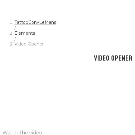
TattooConvLeMans
/
Elements
/
Video Opener
VIDEO OPENER
Watch the video