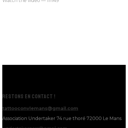
Watch the video
—
1m49
RESTONS EN CONTACT !
tattooconvlemans@gmail.com
Association Undertaker 74 rue thoré 72000 Le Mans