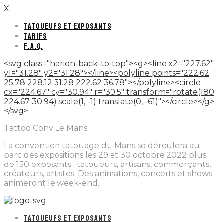
X
TATOUEURS ET EXPOSANTS
TARIFS
F.A.Q.
<svg class="herion-back-to-top"><g><line x2="227.62"
y1="31.28" y2="31.28"></line><polyline points="222.62
25.78 228.12 31.28 222.62 36.78"></polyline><circle
cx="224.67" cy="30.94" r="30.5" transform="rotate(180
224.67 30.94) scale(1, -1) translate(0, -61)"></circle></g>
</svg>
Tattoo Conv Le Mans
La convention tatouage du Mans se déroulera au
parc des expositions les 29 et 30 octobre 2022 plus
de 150 exposants : tatoueurs, artisans, commerçants,
créateurs, artistes. Des animations, concerts et shows
animeront le week-end.
TATOUEURS ET EXPOSANTS