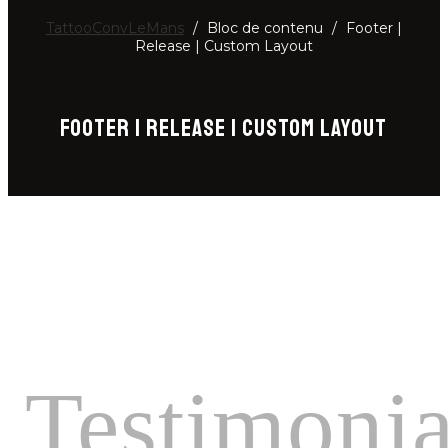
TattooConvLeMans
/
Bloc de contenu
/
Footer |
Release | Custom Layout
FOOTER | RELEASE | CUSTOM LAYOUT
Testimonia