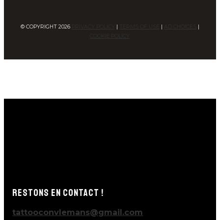
© COPYRIGHT
2026
PRIVACY POLICY
|
TERMS OF USE
|
AD CHOICES
|
COOKIE POLICY
RESTONS EN CONTACT !
tattooconvlemans@gmail.com