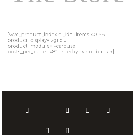
[wvc_product_index el_id= »items-40158″
product_display= »grid »
product_module= »carousel »
posts_per_page= »8″ orderby= » » order= » »]