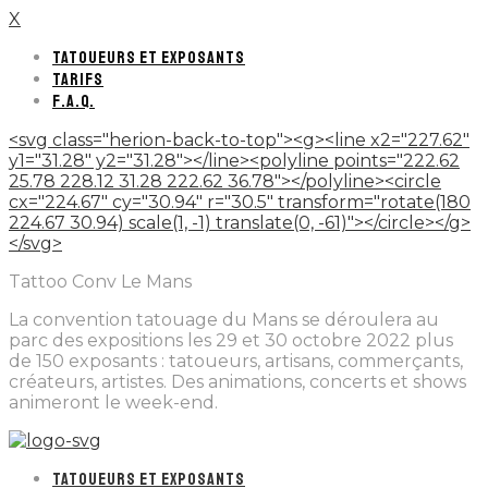
X
TATOUEURS ET EXPOSANTS
TARIFS
F.A.Q.
<svg class="herion-back-to-top"><g><line x2="227.62"
y1="31.28" y2="31.28"></line><polyline points="222.62
25.78 228.12 31.28 222.62 36.78"></polyline><circle
cx="224.67" cy="30.94" r="30.5" transform="rotate(180
224.67 30.94) scale(1, -1) translate(0, -61)"></circle></g>
</svg>
Tattoo Conv Le Mans
La convention tatouage du Mans se déroulera au
parc des expositions les 29 et 30 octobre 2022 plus
de 150 exposants : tatoueurs, artisans, commerçants,
créateurs, artistes. Des animations, concerts et shows
animeront le week-end.
TATOUEURS ET EXPOSANTS